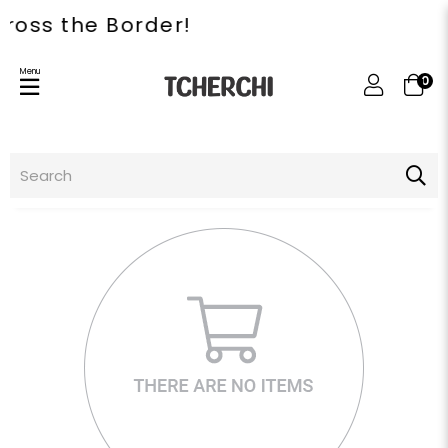
ss the Border!
Menu
0