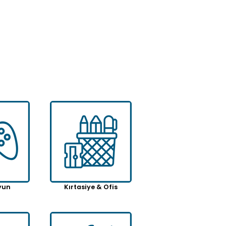
Max World 5 Parça Mutfak, Et, Ekmek Sebze ve Kasap Paslanmaz Bileyicili Özel Kutu Bıçak Seti
$75.73
.88
yun
Kırtasiye & Ofis