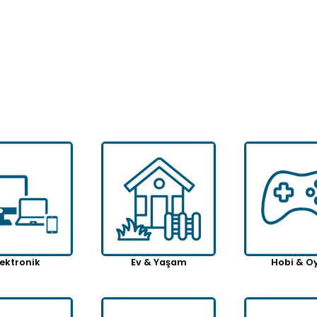
Tcherchi Cinsiyet Belirleme Partisi 2'li Sprey
Tcherchi 3'ü 1 Arada Uçak Fanı – Kablosuz Şarj, Hava Nemlendirici, USB Mini Soğutucu Fan
$27.24
$90.88
$39.36
$121.18
$90
lektronik
Ev & Yaşam
Hobi & O