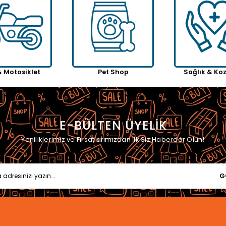
& Motosiklet
Pet Shop
Sağlık & Ko
E-BÜLTEN ÜYELİK
Yeniliklerimiz ve Fırsatlarımızdan İlk Siz Haberdar Olun!
G