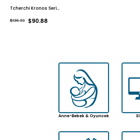
Tcherchi Kronos Serisi Çeneden Açılabilir Motor Kaskı (ECE 22.06) (SİYAH VİZÖR DAHİL)
Tcherchi Batmayan Hediyelik Gemi - Siyah İnci
$90.88
$6.65
$136.33
$13.65
Anne-Bebek & Oyuncak
E