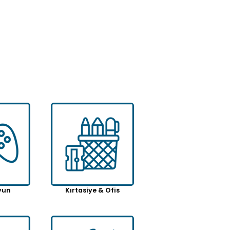
Max World 5 Parça Mutfak, Et, Ekmek Sebze ve Kasap Paslanmaz Bileyicili Özel Kutu Bıçak Seti
$75.73
.88
yun
Kırtasiye & Ofis