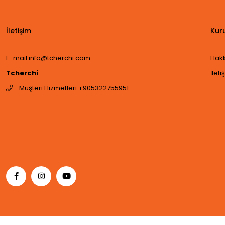
İletişim
Kur
E-mail
info@tcherchi.com
Hak
Tcherchi
İleti
Müşteri Hizmetleri +905322755951