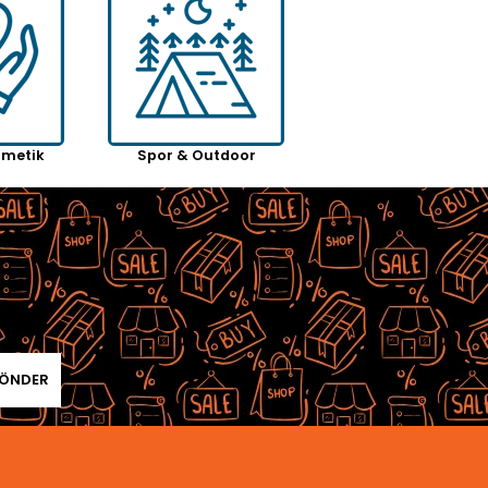
zmetik
Spor & Outdoor
ÖNDER