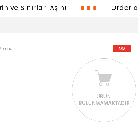
n ve Sınırları Aşın!
■ ■ ■
Order and C
%31
%25
%1