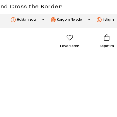
ross the Border!
Hakkımızda
Kargom Nerede
İletişim
Favorilerim
Sepetim
7