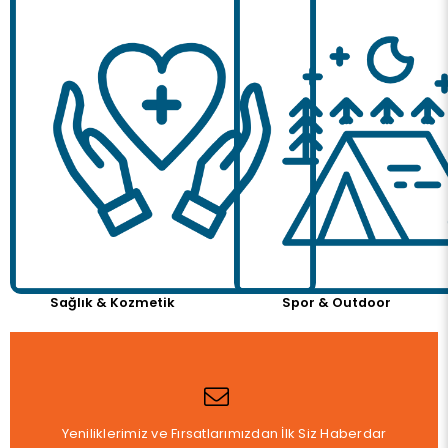
Sağlık & Kozmetik
Spor & Outdoor
Yeniliklerimiz ve Fırsatlarımızdan İlk Siz Haberdar