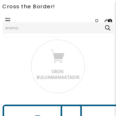
oss the Border!
Menu
0