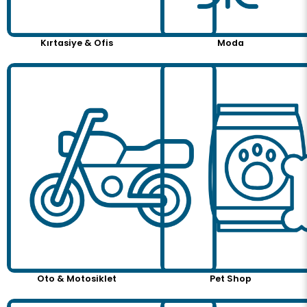
Kırtasiye & Ofis
Moda
Oto & Motosiklet
Pet Shop