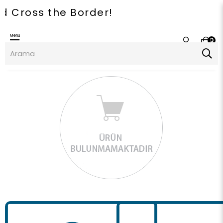
ross the Border!
Menu
0