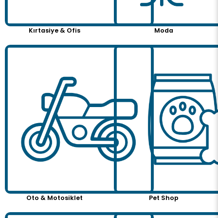
Kırtasiye & Ofis
Moda
Oto & Motosiklet
Pet Shop