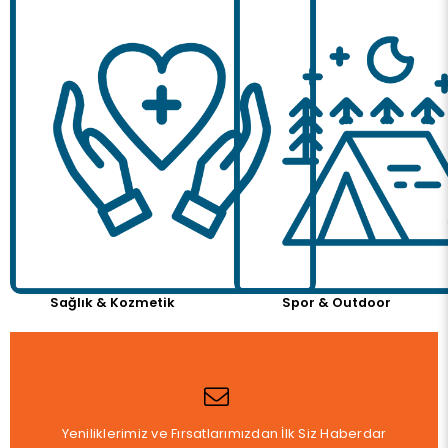
Sağlık & Kozmetik
Spor & Outdoor
Yeniliklerimiz ve Fırsatlarımızdan İlk Siz Haberdar