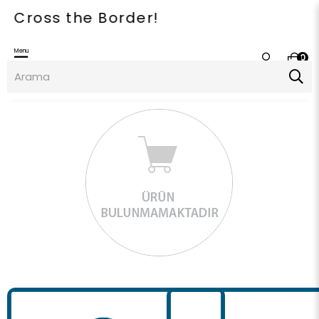
ross the Border!
Menu
0