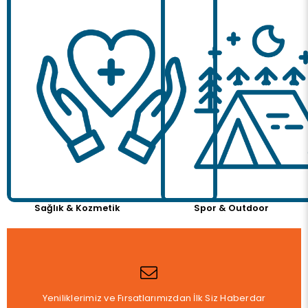
Sağlık & Kozmetik
Spor & Outdoor
Yeniliklerimiz ve Fırsatlarımızdan İlk Siz Haberdar