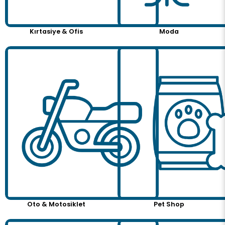
Kırtasiye & Ofis
Moda
Oto & Motosiklet
Pet Shop