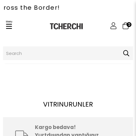
ss the Border!
Menu
0
VITRINURUNLER
Kargo bedava!
Yurtdışından yaptığınız