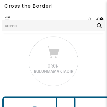
oss the Border!
Menu
0