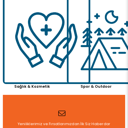
Sağlık & Kozmetik
Spor & Outdoor
Yeniliklerimiz ve Fırsatlarımızdan İlk Siz Haberdar