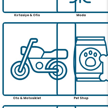
Kırtasiye & Ofis
Moda
Oto & Motosiklet
Pet Shop